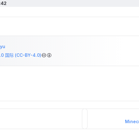
:42
oyu
0 国际 (CC-BY-4.0)
Minec