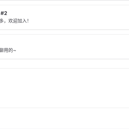
 #2
多，欢迎加入！
聊用的~